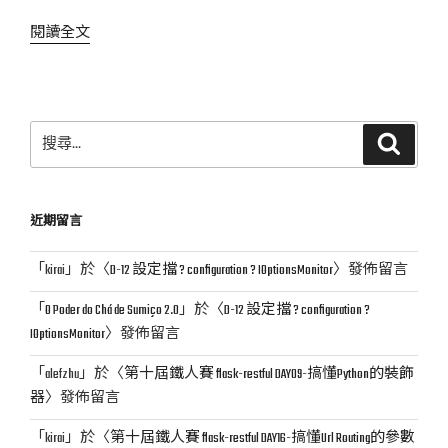
〈第
閱讀全文
十
屆
鐵
人
搜
搜
賽
尋
尋
flask-
關
restful
鍵
近期留言
DAY30-
字:
搞
「
kirai
」於〈
D-12 設定擋 ? configuration ? IOptionsMonitor
〉發佈留言
懂
Requests
「
O Poder do Chá de Sumiço 2.0
」於〈
D-12 設定擋 ? configuration ?
與
IOptionsMonitor
〉發佈留言
lxml〉
「
alefzhu
」於〈
第十屆鐵人賽 flask-restful DAY09-搞懂Python的裝飾
器
〉發佈留言
「
kirai
」於〈
第十屆鐵人賽 flask-restful DAY16-搞懂Url Routing的參數