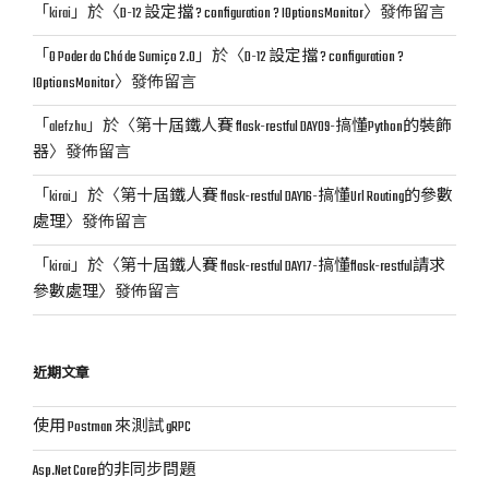
「
kirai
」於〈
D-12 設定擋 ? configuration ? IOptionsMonitor
〉發佈留言
關
於
「
O Poder do Chá de Sumiço 2.0
」於〈
D-12 設定擋 ? configuration ?
網
IOptionsMonitor
〉發佈留言
頁
寄
「
alefzhu
」於〈
第十屆鐵人賽 flask-restful DAY09-搞懂Python的裝飾
存
器
〉發佈留言
服
「
kirai
」於〈
第十屆鐵人賽 flask-restful DAY16-搞懂Url Routing的參數
務
處理
〉發佈留言
hosting〉
「
kirai
」於〈
第十屆鐵人賽 flask-restful DAY17-搞懂flask-restful請求
參數處理
〉發佈留言
近期文章
使用 Postman 來測試 gRPC
Asp.Net Core的非同步問題