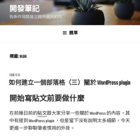
跳
開發筆記
至
告訴你我開發之路所遇到的坑
主
要
內
選單
容
標籤:
BLOG
發
2018-11-11
佈
如何建立一個部落格（三）關於 WordPress plugin
於
開始寫貼文前要做什麼
在前幾日前的
貼文
跟大家分享一些關於 WordPress 的內容，其
中有提到 WordPress plugin ，但是當下沒有說明太多細節，今天
更進一步聊聊筆者慣用的外掛。