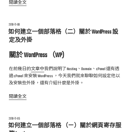
〈如
閱讀全文
何
建
立
發
2018-11-08
佈
一
如何建立一個部落格（二）關於 WordPress 設
於
個
定及外掛
部
落
關於 WordPress （WP)
格
（三）
在前幾日的
文章中
我們說明了 Hosting、Domain、cPanel 還有透
關
過 cPanel 來安裝 WordPress ，今天我們就來聊聊如何設定他以
於
及安裝些外掛，還有介紹什麼是外掛。
WordPress
plugin〉
〈如
閱讀全文
何
建
立
發
2018-11-05
佈
一
如何建立一個部落格 （ㄧ）關於網頁寄存服
於
個