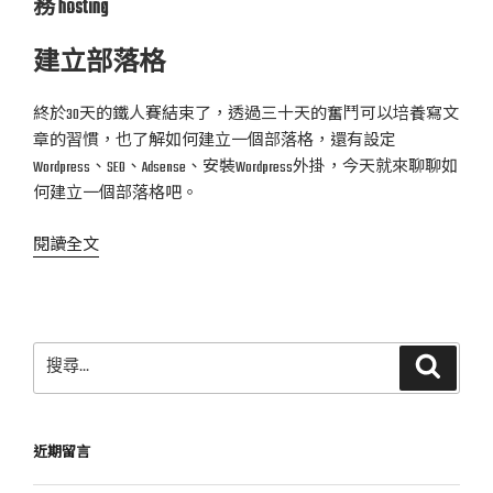
務 hosting
部
落
建立部落格
格
（二）
終於30天的鐵人賽結束了，透過三十天的奮鬥可以培養寫文
關
章的習慣，也了解如何建立一個部落格，還有設定
於
Wordpress、SEO、Adsense、安裝Wordpress外掛，今天就來聊聊如
WordPress
何建立一個部落格吧。
設
定
〈如
閱讀全文
及
何
外
建
掛〉
立
一
搜
搜
個
尋
尋
部
關
落
鍵
近期留言
格
字:
（ㄧ）