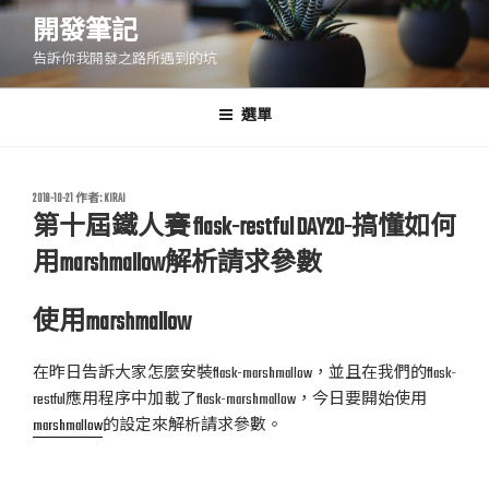
跳
開發筆記
至
告訴你我開發之路所遇到的坑
主
要
內
選單
容
發
2018-10-21
作者:
KIRAI
佈
第十屆鐵人賽 flask-restful DAY20-搞懂如何
於
用marshmallow解析請求參數
使用marshmallow
在昨日告訴大家怎麼安裝flask-marshmallow，並且在我們的flask-
restful應用程序中加載了flask-marshmallow，今日要開始使用
marshmallow
的設定來解析請求參數。