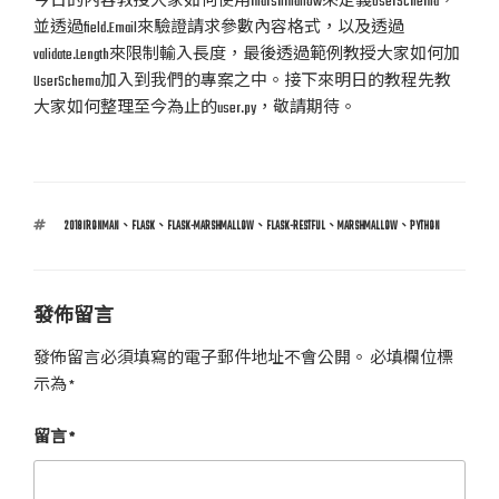
今日的內容教授大家如何使用marshmallow來定義UserSchema，
並透過field.Email來驗證請求參數內容格式，以及透過
validate.Length來限制輸入長度，最後透過範例教授大家如何加
UserSchema加入到我們的專案之中。接下來明日的教程先教
大家如何整理至今為止的user.py，敬請期待。
標
2018IRONMAN
、
FLASK
、
FLASK-MARSHMALLOW
、
FLASK-RESTFUL
、
MARSHMALLOW
、
PYTHON
籤
發佈留言
發佈留言必須填寫的電子郵件地址不會公開。
必填欄位標
示為
*
留言
*