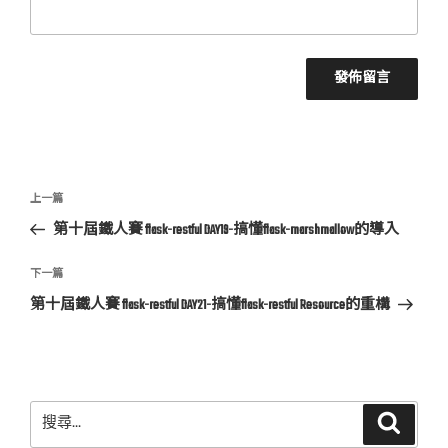
文
上
上一篇
章
一
第十屆鐵人賽 flask-restful DAY19-搞懂flask-marshmallow的導入
導
篇
覽
文
下
下一篇
章
一
第十屆鐵人賽 flask-restful DAY21-搞懂flask-restful Resource的重構
篇
文
章
搜
搜
尋
尋