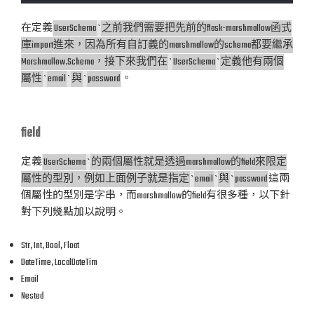
在定義
UserSchema
`
之前我們需要把先前的flask-marshmallow函式
庫import進來，因為所有自訂義的marshmallow的schema都要繼承
Marshmallow.Schema，接下來我們在
`
UserSchema
`
定義他有兩個
屬性
`
email
`
與
`
password
。
field
定義
UserSchema
`
的兩個屬性就是透過marshmallow的field來限定
屬性的型別，例如上面例子就是指定
`
email
`
與
`
password
這兩
個屬性的型別是字串，而marshmallow的field有很多種，以下針
對下列幾點加以說明。
Str, Int, Bool, Float
DateTime, LocalDateTim
Email
Nested