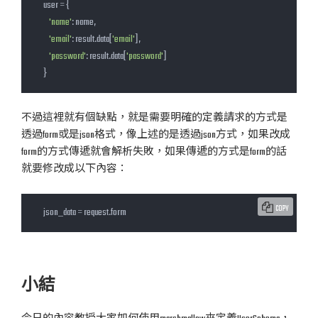
        user = {

'name'
: name,

'email'
: result.data[
'email'
],

'password'
: result.data[
'password'
]

        }
不過這裡就有個缺點，就是需要明確的定義請求的方式是
透過form或是json格式，像上述的是透過json方式，如果改成
form的方式傳遞就會解析失敗，如果傳遞的方式是form的話
就要修改成以下內容：
COPY
        json_data = request.form
小結