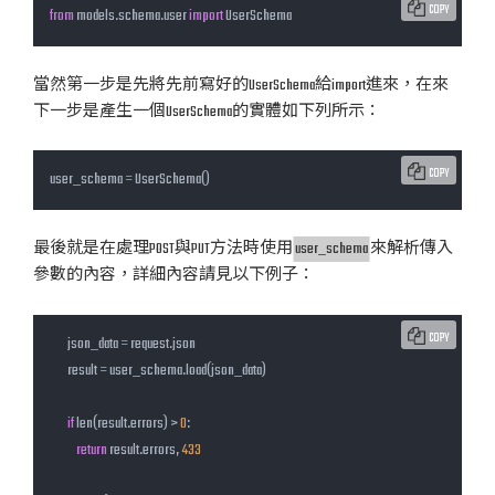
COPY
from
 models.schema.user 
import
 UserSchema
當然第一步是先將先前寫好的UserSchema給import進來，在來
下一步是產生一個UserSchema的實體如下列所示：
COPY
user_schema = UserSchema()
最後就是在處理POST與PUT方法時使用
user_schema
來解析傳入
參數的內容，詳細內容請見以下例子：
COPY
        json_data = request.json

        result = user_schema.load(json_data)

if
 len(result.errors) > 
0
:

return
 result.errors, 
433