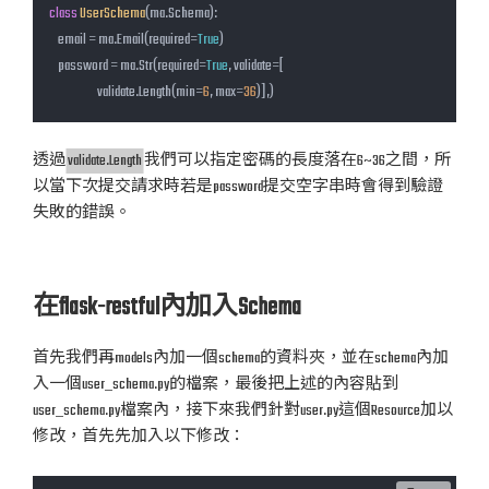
class
UserSchema
(ma.Schema)
:
    email = ma.Email(required=
True
)

    password = ma.Str(required=
True
, validate=[

                      validate.Length(min=
6
, max=
36
)],)
透過
validate.Length
我們可以指定密碼的長度落在6~36之間，所
以當下次提交請求時若是password提交空字串時會得到驗證
失敗的錯誤。
在flask-restful內加入Schema
首先我們再models內加一個schema的資料夾，並在schema內加
入一個user_schema.py的檔案，最後把上述的內容貼到
user_schema.py檔案內，接下來我們針對user.py這個Resource加以
修改，首先先加入以下修改：