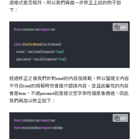
證格式是否相符，所以我們再進一步修正上述的例子如
下：
COPY
from
 common.ma 
import
 ma

class
UserSchema
(ma.Schema)
:
    email = ma.Email(required=
True
)

    password = ma.Str(required=
True
)
經過修正之後我們針對email的內容加規範，所以當提交內容
不符合Email的規範時他會提示錯誤內容，並且該屬性的內容
會是None，不過password若是提交空字串他還是會通過，因此
我們再加以修正如下：
COPY
from
 common.ma 
import
from
 marshmallow 
import
 validate
