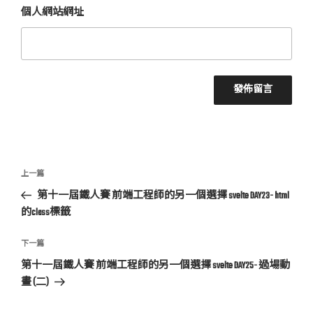
個人網站網址
文
上
上一篇
章
一
第十一屆鐵人賽 前端工程師的另一個選擇 svelte DAY23- html
導
篇
的class標籤
覽
文
章
下
下一篇
一
第十一屆鐵人賽 前端工程師的另一個選擇 svelte DAY25- 過場動
篇
畫 (二)
文
章