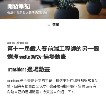
跳
開發筆記
至
告訴你我開發之路所遇到的坑
主
要
內
選單
容
發
2019-09-25
作者:
KIRAI
佈
第十一屆鐵人賽 前端工程師的另一個
於
選擇 svelte DAY24- 過場動畫
Transitions 過場動畫
Transitions 是今天要分享的主題，相信不管在哪裡都很常看到
他，因為有他畫面呈現才不會那麼硬梆梆的，當然 svelte 有
內建自己的過場動畫，今天就來介紹一下。