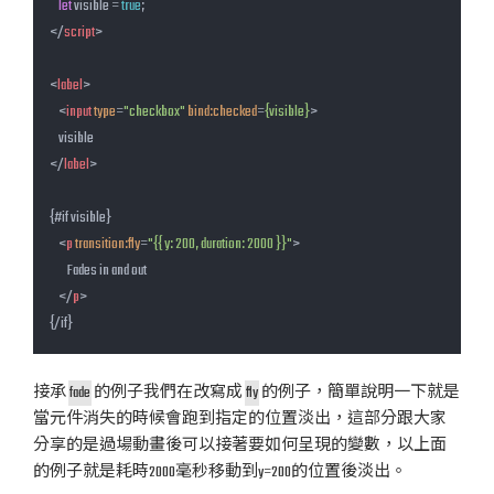
let
 visible = 
true
</
script
>
<
label
>
<
input
type
=
"checkbox"
bind:checked
=
{visible}
>
</
label
>
{#if visible}

<
p
transition:fly
=
"{{ y: 200, duration: 2000 }}"
>
        Fades in and out

</
p
>
{/if}
接承
fade
的例子我們在改寫成
fly
的例子，簡單說明一下就是
當元件消失的時候會跑到指定的位置淡出，這部分跟大家
分享的是過場動畫後可以接著要如何呈現的變數，以上面
的例子就是耗時2000毫秒移動到y=200的位置後淡出。