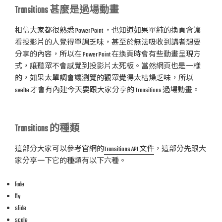
Transitions 甚麼是過場動畫
相信大家都很熟悉 Power Point ，也知道如果單純的換頁會讓
看投影片的人覺得單調乏味，甚至於無法吸收到講者想要
分享的內容，所以在 Power Point 在換頁時會有些動畫呈現方
式，讓聽眾不會感覺到投影片太死板。當然網頁也是一樣
的，如果太單調會讓瀏覽的觀眾覺得太枯燥乏味，所以
svelte 才會有內建今天要跟大家分享的 Transitions 過場動畫。
Transitions 的種類
這部分大家可以參考官網的
Transitions API 文件
，這部分先跟大
家分享一下它的種類有以下六種。
fade
fly
slide
scale