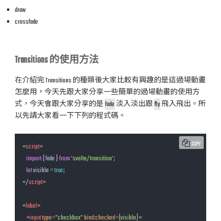
draw
crossfade
Transitions 的使用方法
在介紹完 Transitions 的種類後大家比較有興趣的是這過場動畫
怎麼用，今天先跟大家分享一些簡單的過場動畫的使用方
式，今天會跟大家分享的是
fade
淡入淡出跟
fly
飛入飛出。所
以先請大家看一下下列的程式碼。
COPY
<
script
>
import
 { fade } 
from
'svelte/transition'
;

let
 visible = 
true
</
script
>
<
label
>
<
input
type
=
"checkbox"
bind:checked
=
{visible}
>