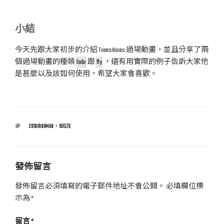
小結
今天先跟大家初步的介紹 Transitions 過場動畫，並且分享了兩
個過場動畫的種類
fade
跟
fly
，還有用實際的例子告訴大家他
是甚麼以及該如何使用，希望大家會喜歡。
標
2019IRONMAN
、
SVELTE
籤
發佈留言
發佈留言必須填寫的電子郵件地址不會公開。
必填欄位標
示為
*
留言
*