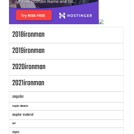
2018ironman
2019ironman
2020ironman
2021ironman
angular
angular-elements
angular-material
AoP
async