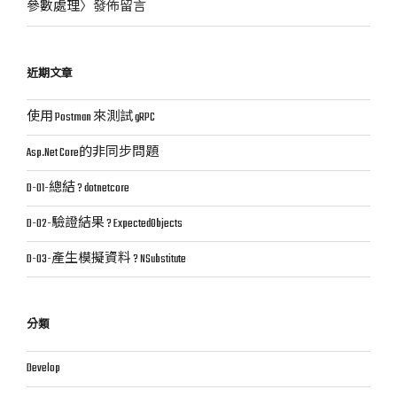
參數處理
〉發佈留言
近期文章
使用 Postman 來測試 gRPC
Asp.Net Core的非同步問題
D-01-總結 ? dotnetcore
D-02-驗證結果 ? ExpectedObjects
D-03-產生模擬資料 ? NSubstitute
分類
Develop