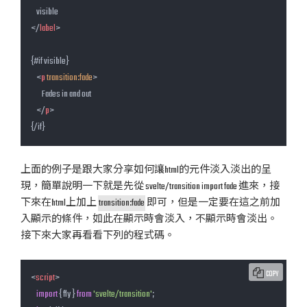
</
label
>
{#if visible}

<
p
transition:fade
>
        Fades in and out

</
p
>
{/if}
上面的例子是跟大家分享如何讓html的元件淡入淡出的呈
現，簡單說明一下就是先從 svelte/transition import fade 進來，接
下來在html上加上
transition:fade
即可，但是一定要在這之前加
入顯示的條件，如此在顯示時會淡入，不顯示時會淡出。
接下來大家再看看下列的程式碼。
COPY
<
script
>
import
 { fly } 
from
'svelte/transition'
;
