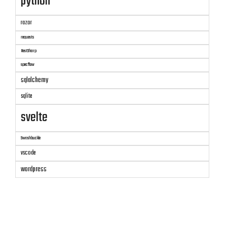
python
razor
requests
RestSharp
specflow
sqlalchemy
sqlite
svelte
Swashbuckle
vscode
wordpress