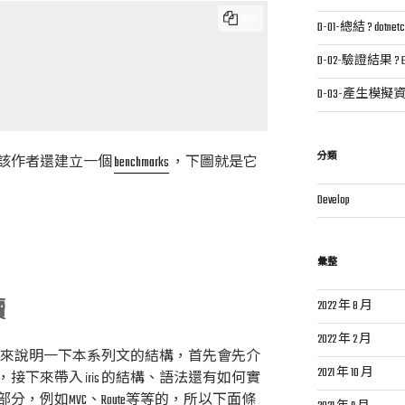
COPY
D-01-總結 ? dotnetc
D-02-驗證結果 ? Exp
D-03-產生模擬資料 ? 
分類
該作者還建立一個
benchmarks
，下圖就是它
Develop
彙整
讀
2022 年 8 月
2022 年 2 月
後接下來說明一下本系列文的結構，首先會先介
2021 年 10 月
，接下來帶入 iris 的結構、語法還有如何實
，例如MVC、Route等等的，所以下面條