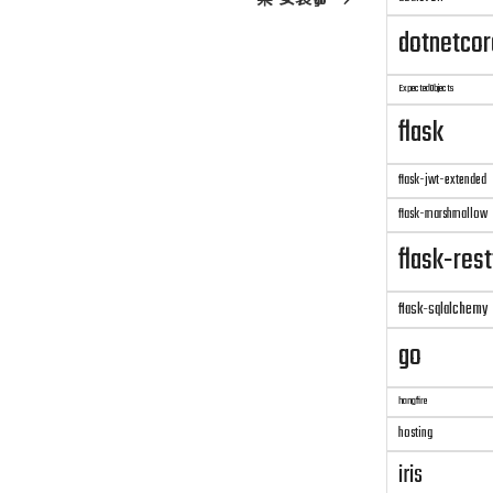
架-安裝 go
文
dotnetcor
章
ExpectedObjects
flask
flask-jwt-extended
flask-marshmallow
flask-rest
flask-sqlalchemy
go
hangfire
hosting
iris