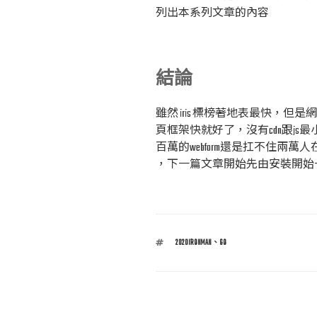
列出本系列文章的內容
結論
雖然 iris 標榜著地表最快，
頁框架快就好了，沒有cdn跟j
百萬的webform還是扛不住兩萬
，下一篇文章開始先由安裝開始一步步介
標
2020IRONMAN
、
GO
籤