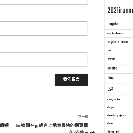
2021iron
angular
angular-elements
angular-material
AoP
async
autofac
blog
c#
configuration
dapper
dependency injection
下
下一篇
一
dotnet
一個選
Iris 這個在 go 語言上地表最快的網頁框
篇
dotnet cli