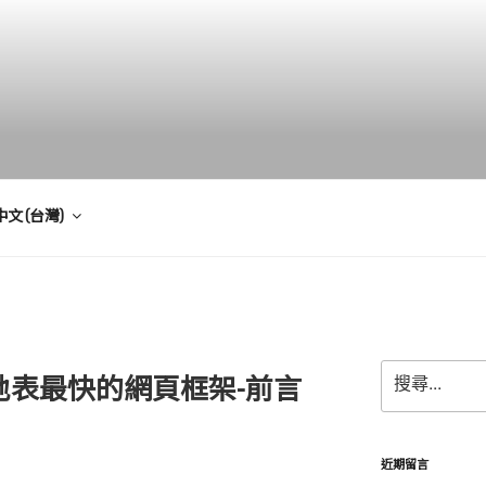
中文 (台灣)
搜
語言上地表最快的網頁框架-前言
尋
關
鍵
字:
近期留言