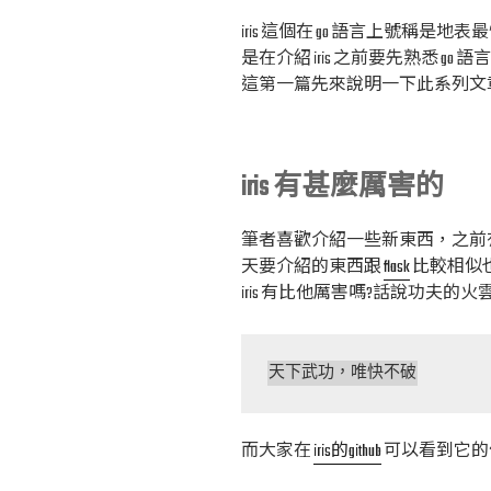
iris 這個在 go 語言上號稱
是在介紹 iris 之前要先熟悉 go
這第一篇先來說明一下此系列文
iris 有甚麼厲害的
筆者喜歡介紹一些新東西，之前
天要介紹的東西跟
flask
比較相似
iris 有比他厲害嗎?話說功夫
天下武功，唯快不破
而大家在
iris的github
可以看到它的