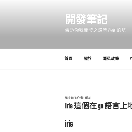
跳
至
開發筆記
主
要
告訴你我開發之路所遇到的坑
內
容
首頁
關於
隱私政策
發
2020-09-16
作者:
KIRAI
佈
Iris 這個在 go 
於
iris