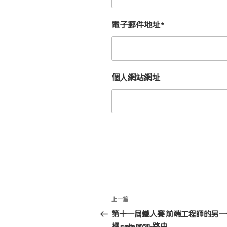
電子郵件地址
*
個人網站網址
文
上
上一篇
章
一
第十一屆鐵人賽 前端工程師的另
篇