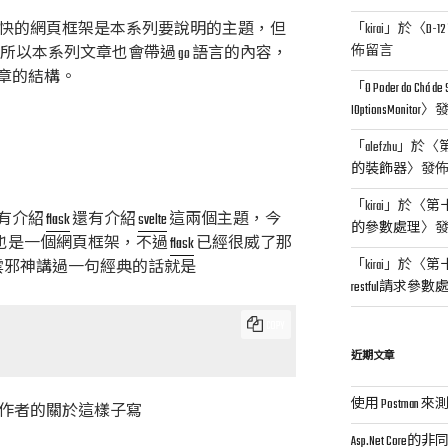
是地表最快的網頁框架是本系列要說明的主題，但
「
kirai
」於〈
D-12
佈留言
 語言所以本系列文章也會帶過 go 語言的內容，
章的結構。
「
O Poder do Chá de
IOptionsMonitor
〉
「
alefzhu
」於〈
第
的裝飾器
〉發
「
kirai
」於〈
第十屆
有介紹
flask
還有介紹
svelte
這兩個主題，今
的參數處理
〉
也是一個網頁框架，不過
flask
已經很威了那
「
kirai
」於〈
第十屆
的火雲邪神講過一句經典的話就是
restful請求參數
COPY
近期文章
使用 Postman 來測
作者的關於這樣子寫
Asp.Net Core