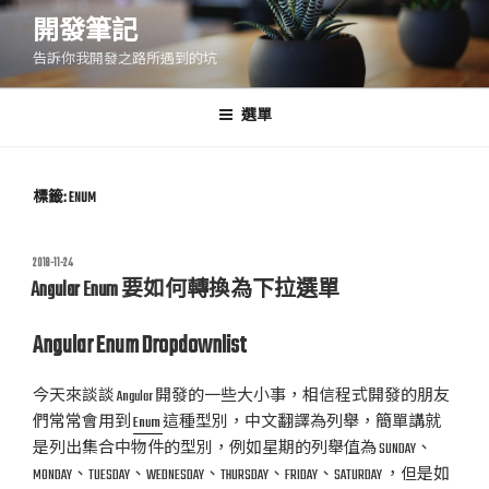
跳
開發筆記
至
告訴你我開發之路所遇到的坑
主
要
內
選單
容
標籤:
ENUM
發
2018-11-24
佈
Angular Enum 要如何轉換為下拉選單
於
Angular Enum Dropdownlist
今天來談談 Angular 開發的一些大小事，相信程式開發的朋友
們常常會用到
Enum
這種型別，中文翻譯為列舉，簡單講就
是列出集合中物件的型別，例如星期的列舉值為 SUNDAY、
MONDAY、TUESDAY、WEDNESDAY、THURSDAY、FRIDAY、SATURDAY ，但是如