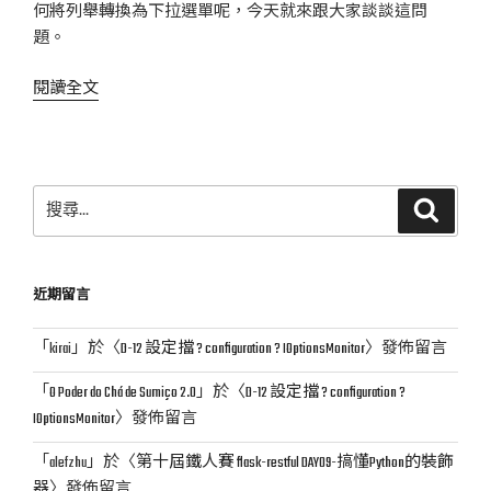
何將列舉轉換為下拉選單呢，今天就來跟大家談談這問
題。
〈Angular
閱讀全文
Enum
要
如
何
搜
搜
轉
尋
尋
換
關
為
鍵
近期留言
下
字:
拉
「
kirai
」於〈
D-12 設定擋 ? configuration ? IOptionsMonitor
〉發佈留言
選
單〉
「
O Poder do Chá de Sumiço 2.0
」於〈
D-12 設定擋 ? configuration ?
IOptionsMonitor
〉發佈留言
「
alefzhu
」於〈
第十屆鐵人賽 flask-restful DAY09-搞懂Python的裝飾
器
〉發佈留言