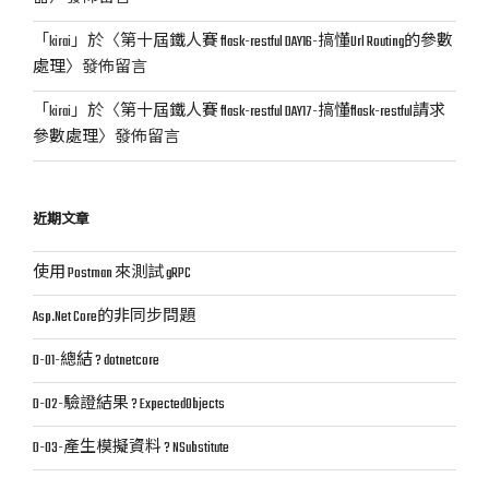
「
kirai
」於〈
第十屆鐵人賽 flask-restful DAY16-搞懂Url Routing的參數
處理
〉發佈留言
「
kirai
」於〈
第十屆鐵人賽 flask-restful DAY17-搞懂flask-restful請求
參數處理
〉發佈留言
近期文章
使用 Postman 來測試 gRPC
Asp.Net Core的非同步問題
D-01-總結 ? dotnetcore
D-02-驗證結果 ? ExpectedObjects
D-03-產生模擬資料 ? NSubstitute