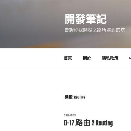
跳
至
開發筆記
主
要
告訴你我開發之路所遇到的坑
內
容
首頁
關於
隱私政策
標籤:
ROUTING
發
2021-09-28
佈
D-17 路由 ? Routing
於