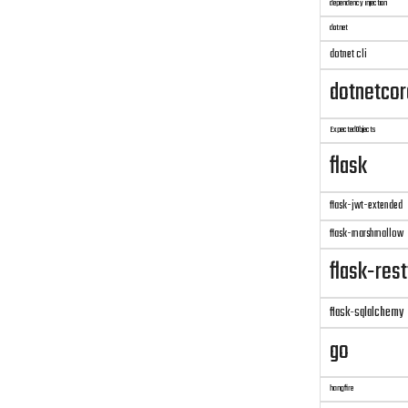
dependency injection
dotnet
dotnet cli
dotnetcor
ExpectedObjects
flask
flask-jwt-extended
flask-marshmallow
flask-rest
flask-sqlalchemy
go
hangfire