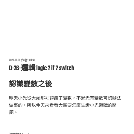
發
2021-09-19
作者:
KIRAI
佈
D-26-邏輯 logic ? if ? switch
於
認識變數之後
昨天小光從大頭那裡認識了變數，不過光有變數可沒辦法
做事的，所以今天來看看大頭要怎麼告訴小光邏輯的問
題。