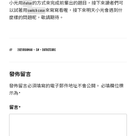
小光用
if else
的方式來完成前輩出的題目，接下來讀者們可
以試著用
switch case
來寫寫看喔，接下來明天小光會遇到什
麼樣的問題呢，敬請期待。
標
2021IRONMAN
、
C#
、
DOTNETCORE
籤
發佈留言
發佈留言必須填寫的電子郵件地址不會公開。
必填欄位標
示為
*
留言
*