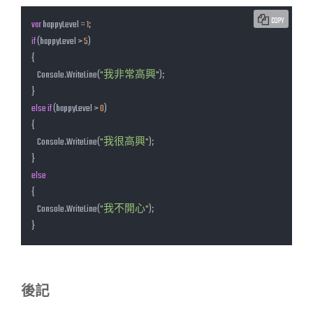
COPY
var
 happyLevel = 
1
if
 (happyLevel > 
5
)

{

    Console.WriteLine(
"我非常高興"
);

else
if
 (happyLevel > 
0
)

{

    Console.WriteLine(
"我很高興"
);

else
{

    Console.WriteLine(
"我不開心"
);

}
後記