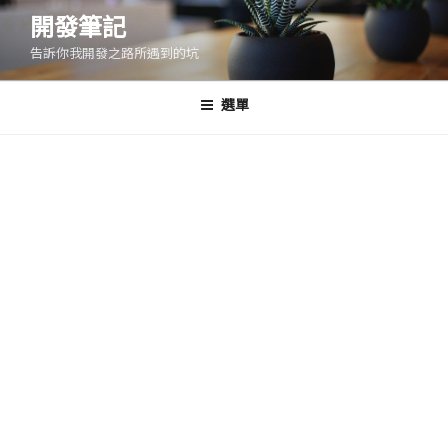
跳
開發筆記
至
告訴你我開發之路所遇到的坑
主
要
內
選單
容