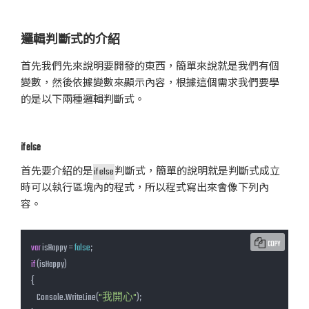
邏輯判斷式的介紹
首先我們先來說明要開發的東西，簡單來說就是我們有個
變數，然後依據變數來顯示內容，根據這個需求我們要學
的是以下兩種邏輯判斷式。
if else
首先要介紹的是
if else
判斷式，簡單的說明就是判斷式成立
時可以執行區塊內的程式，所以程式寫出來會像下列內
容。
COPY
var
 isHappy = 
false
if
 (isHappy)

{

    Console.WriteLine(
"我開心"
);
