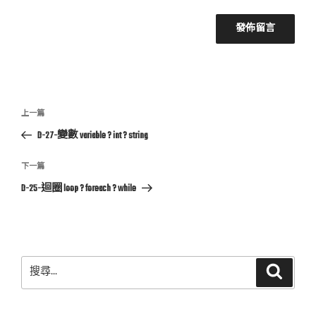
文
上
上一篇
章
一
D-27-變數 variable ? int ? string
導
篇
覽
文
下
下一篇
章
一
D-25-迴圈 loop ? foreach ? while
篇
文
章
搜
搜
尋
尋
關
鍵