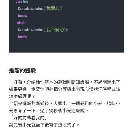
case
true
:

        Console.WriteLine(
"我開心"
);

break
;

default
:

        Console.WriteLine(
"我不開心"
);

break
;

}
進階的體驗
「好囉，介紹給你基本的邏輯判斷知識囉，不過問題來了
如果更進一步要你吧心情分等級來表現心情狀況時程式該
怎麼處理呢？」
介紹完邏輯判斷式後，大頭出了一個題目給小光，這時小
光思考了一下，過了幾秒後小光這麼說。
「好的前輩看我的」
說完後小光就坐下後寫了這段式子。