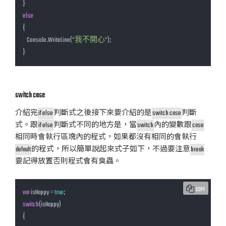
else
{

    Console.WriteLine(
"我不開心"
);

}
switch case
介紹完
if else
判斷式之後接下來要介紹的是
switch case
判斷
式。跟
if else
判斷式不同的地方是，當
switch
內的變數跟
case
相同時會執行區塊內的程式，如果都沒有相同的會執行
default
的程式，所以簡單說起來式子如下，不過要注意
break
要記得放置否則程式會有臭蟲。
COPY
var
 isHappy = 
true
switch
(isHappy)

{
