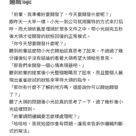
邏輯 logic
「前輩，我準備好要開發了，今天要開發什麼呢？」
跟昨天一大早一樣，小光一到公司就用獨特的方式來打招
呼，而大頭依舊是埋頭於眾多文件之中，帶小光說完五秒
後大頭才從開發的狀態回復的正常模式。
「你今天想要開發什麼呢？」
聽到前輩這麼問小光也開始認真思考了起來，不過過了幾
分鐘後似乎沒有結論的看著大頭希望大頭給些意見。
「那我們來開發一個心情表現器吧。」
聽到前輩的提案後小光整個眼睛亮了起來，而且整個人展
現出雀雀欲試的狀態來等待大頭的指令。
「那你有什麼不了解的地方嗎，還是說你可以開始開發
了？」
聽了大頭的問題後小光認真的思考了一下，過了幾秒後小
光這樣問到。
「前輩請問邏輯要怎麼樣處理呢？」
「哈哈哈，我就知道你會有問題，讓我來告訴你邏輯判斷
式的寫法」